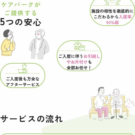
ケアパークが
施設の相性を
徹底的に
ご提供する
こだわるから
入居率
5
つの安心
90%超
ご入居に伴う
お引越し
やお片付け
も
全部お任せ！
ご入居後も万全な
アフターサービス
サービスの流れ