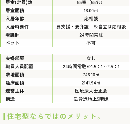
居室(定員)数
55室（55名）
居室面積
18.00㎡
入居年齢
応相談
入居時要件
要支援・要介護 ※自立は応相談
看護師
24時間常駐
ペット
不可
夫婦部屋
なし
職員人員配置
24時間常駐※1.5：1～2.5：1
敷地面積
746.10㎡
延床面積
2141.94㎡
運営主体
医療法人士正会
構造
鉄骨造地上5階建
住宅型ならではのメリット。