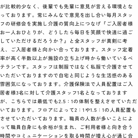
が比較的少なく、後輩でも先輩に意見が言える環境とな
っております。常にみんなで意見を出し合い毎月スタッ
フの研修会を実施し介護の質向上につなげ『ご入居者様
お一人おひとりが、どうしたら毎日を笑顔で快適に過ご
していただけるだろうか？』と全スタッフが真剣に考
え、ご入居者様と向かい合っております。スタッフ定着
率が高く半数以上が施設の立ち上げ時から働いているベ
テランです。スタッフは制服ではなく私服で介護させて
いただいておりますので自宅と同じような生活感のある
雰囲気になっております。介護保険法で人員配置はご入
居者様3名に対して介護スタッフ1名となっております
が、こちらでは最低でも2.5：1の体制を整えさせていただ
いております。フロアによって2：1や1.5：1の人員配置も
させていただいております。職員の人数が多いことによ
って職員自身にも余裕が生まれ、ご利用者様と向き合う
時間やコミュニケーションを取る時間が増え心が通じ合