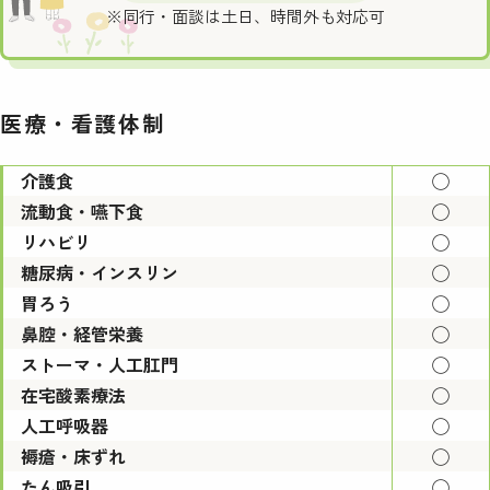
※同行・面談は土日、時間外も対応可
医療・看護体制
介護食
◯
流動食・嚥下食
◯
リハビリ
◯
糖尿病・インスリン
◯
胃ろう
◯
鼻腔・経管栄養
◯
ストーマ・人工肛門
◯
在宅酸素療法
◯
人工呼吸器
◯
褥瘡・床ずれ
◯
たん吸引
◯