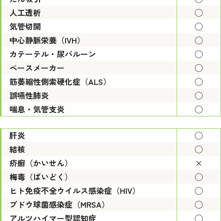
人工透析
◯
気管切開
◯
中心静脈栄養（IVH）
◯
カテーテル・尿バルーン
◯
ペースメーカー
◯
筋萎縮性側索硬化症（ALS）
◯
誤嚥性肺炎
◯
喘息・気管支炎
◯
肝炎
◯
結核
◯
疥癬（かいせん）
×
梅毒（ばいどく）
◯
ヒト免疫不全ウイルス感染症（HIV）
◯
ブドウ球菌感染症（MRSA）
◯
アルツハイマー型認知症
◯