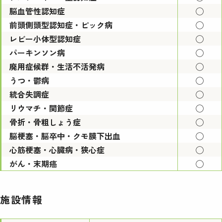
脳血管性認知症
◯
前頭側頭型認知症・ピック病
◯
レビー小体型認知症
◯
パーキンソン病
◯
廃用症候群・生活不活発病
◯
うつ・鬱病
◯
統合失調症
◯
リウマチ・関節症
◯
骨折・骨粗しょう症
◯
脳梗塞・脳卒中・クモ膜下出血
◯
心筋梗塞・心臓病・狭心症
◯
がん・末期癌
◯
施設情報