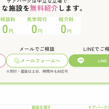
ケアパークは中立な立場で
々な施設を
無料紹介
します。
相談料
見学同行
紹介料
0
0
0
円
円
円
メールでご相談
LINEでご
メールフォームへ
LINE
※同行・面談は土日、時間外も対応可
施設を探す
ケアパーク