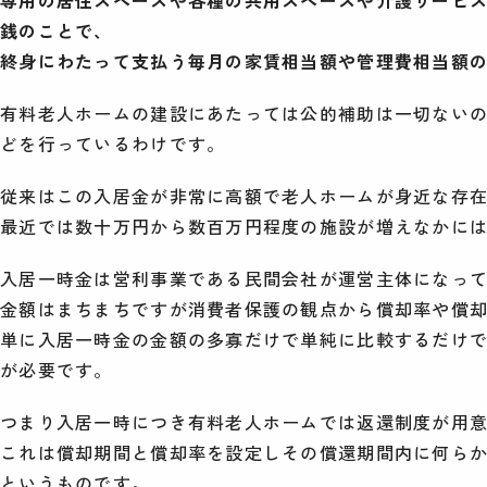
銭のことで、
終身にわたって支払う毎月の家賃相当額や管理費相当額
有料老人ホームの建設にあたっては公的補助は一切ない
どを行っているわけです。
従来はこの入居金が非常に高額で老人ホームが身近な存
最近では数十万円から数百万円程度の施設が増えなかには
入居一時金は営利事業である民間会社が運営主体になっ
金額はまちまちですが消費者保護の観点から償却率や償
単に入居一時金の金額の多寡だけで単純に比較するだけ
が必要です。
つまり入居一時につき有料老人ホームでは返還制度が用
これは償却期間と償却率を設定しその償還期間内に何ら
というものです。