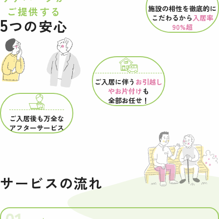
施設の相性を
徹底的に
ご提供する
こだわるから
入居率
5
つの安心
90%超
ご入居に伴う
お引越し
やお片付け
も
全部お任せ！
ご入居後も万全な
アフターサービス
サービスの流れ
01