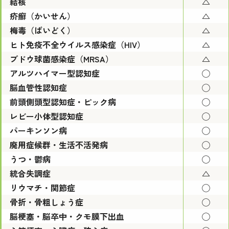
結核
△
疥癬（かいせん）
△
梅毒（ばいどく）
△
ヒト免疫不全ウイルス感染症（HIV）
△
ブドウ球菌感染症（MRSA）
△
アルツハイマー型認知症
◯
脳血管性認知症
◯
前頭側頭型認知症・ピック病
◯
レビー小体型認知症
◯
パーキンソン病
◯
廃用症候群・生活不活発病
◯
うつ・鬱病
◯
統合失調症
△
リウマチ・関節症
◯
骨折・骨粗しょう症
◯
脳梗塞・脳卒中・クモ膜下出血
◯