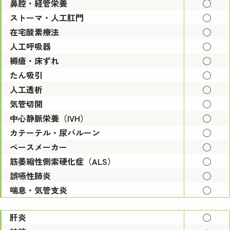
鼻腔・経管栄養
◯
ストーマ・人工肛門
◯
在宅酸素療法
◯
人工呼吸器
◯
褥瘡・床ずれ
◯
たん吸引
◯
人工透析
◯
気管切開
◯
中心静脈栄養（IVH）
◯
カテーテル・尿バルーン
◯
ペースメーカー
◯
筋萎縮性側索硬化症（ALS）
◯
誤嚥性肺炎
◯
喘息・気管支炎
◯
肝炎
◯