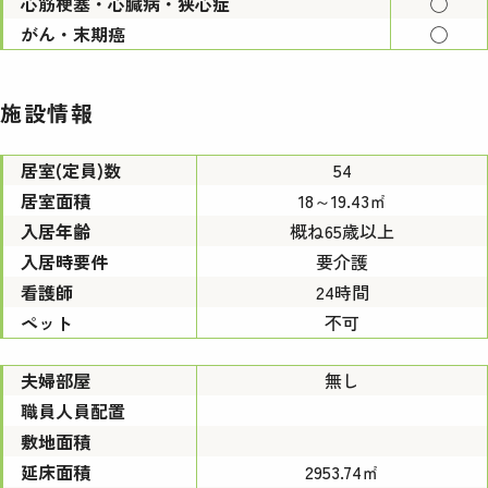
心筋梗塞・心臓病・狭心症
◯
がん・末期癌
◯
施設情報
居室(定員)数
54
居室面積
18～19.43㎡
入居年齢
概ね65歳以上
入居時要件
要介護
看護師
24時間
ペット
不可
夫婦部屋
無し
職員人員配置
敷地面積
延床面積
2953.74㎡