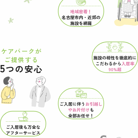
地域密着！
名古屋市内・近郊の
施設を網羅
ケアパークが
施設の相性を
徹底的に
ご提供する
こだわるから
入居率
5
つの安心
90%超
ご入居に伴う
お引越し
やお片付け
も
全部お任せ！
ご入居後も万全な
アフターサービス