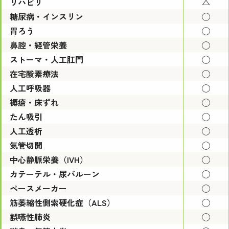
リハビリ
△
糖尿病・インスリン
◯
胃ろう
◯
鼻腔・経管栄養
◯
ストーマ・人工肛門
◯
在宅酸素療法
◯
人工呼吸器
◯
褥瘡・床ずれ
◯
たん吸引
◯
人工透析
◯
気管切開
◯
中心静脈栄養（IVH）
◯
カテーテル・尿バルーン
◯
ペースメーカー
◯
筋萎縮性側索硬化症（ALS）
◯
誤嚥性肺炎
◯