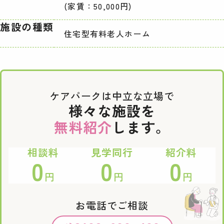
(家賃：50,000円)
施設の種類
住宅型有料老人ホーム
ケアパークは中立な立場で
様々な施設を
無料紹介
します。
相談料
見学同行
紹介料
0
0
0
円
円
円
お電話でご相談