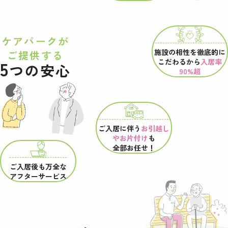
ケアパークが
施設の相性を
徹底的に
ご提供する
こだわるから
入居率
5
つの安心
90%超
ご入居に伴う
お引越し
やお片付け
も
全部お任せ！
ご入居後も万全な
アフターサービス