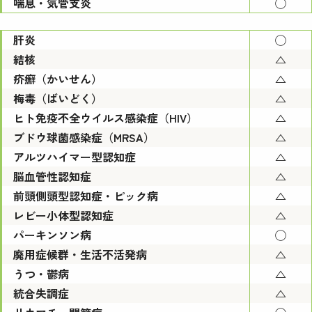
喘息・気管支炎
◯
肝炎
◯
結核
△
疥癬（かいせん）
△
梅毒（ばいどく）
△
ヒト免疫不全ウイルス感染症（HIV）
△
ブドウ球菌感染症（MRSA）
△
アルツハイマー型認知症
△
脳血管性認知症
△
前頭側頭型認知症・ピック病
△
レビー小体型認知症
△
パーキンソン病
◯
廃用症候群・生活不活発病
△
うつ・鬱病
△
統合失調症
△