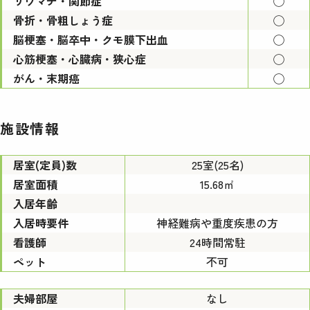
リウマチ・関節症
◯
骨折・骨粗しょう症
◯
脳梗塞・脳卒中・クモ膜下出血
◯
心筋梗塞・心臓病・狭心症
◯
がん・末期癌
◯
施設情報
居室(定員)数
25室(25名)
居室面積
15.68㎡
入居年齢
入居時要件
神経難病や重度疾患の方
看護師
24時間常駐
ペット
不可
夫婦部屋
なし