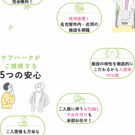
完全無料！
地域密着！
名古屋市内・近郊の
施設を網羅
ケアパークが
施設の相性を
徹底的に
ご提供する
こだわるから
入居率
5
つの安心
90%超
ご入居に伴う
お引越し
やお片付け
も
全部お任せ！
ご入居後も万全な