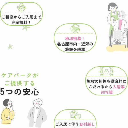
ご相談からご入居まで
完全無料！
地域密着！
名古屋市内・近郊の
施設を網羅
ケアパークが
施設の相性を
徹底的に
ご提供する
こだわるから
入居率
5
つの安心
90%超
ご入居に伴う
お引越し