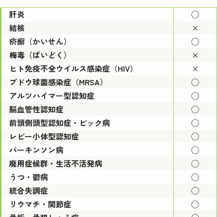
肝炎
◯
結核
×
疥癬（かいせん）
◯
梅毒（ばいどく）
×
ヒト免疫不全ウイルス感染症（HIV）
×
ブドウ球菌感染症（MRSA）
◯
アルツハイマー型認知症
◯
脳血管性認知症
◯
前頭側頭型認知症・ピック病
◯
レビー小体型認知症
◯
パーキンソン病
◯
廃用症候群・生活不活発病
◯
うつ・鬱病
◯
統合失調症
◯
リウマチ・関節症
◯