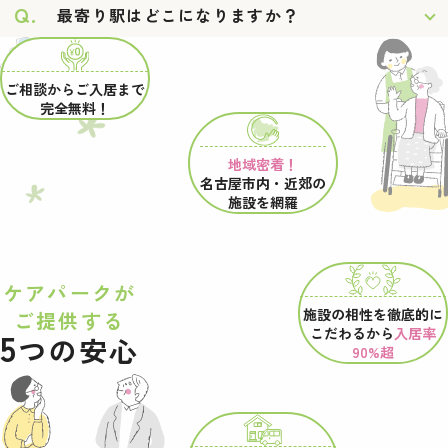
Q.
最寄り駅はどこになりますか？
ご相談からご入居まで
完全無料！
地域密着！
名古屋市内・近郊の
施設を網羅
ケアパークが
施設の相性を
徹底的に
ご提供する
こだわるから
入居率
5
つの安心
90%超