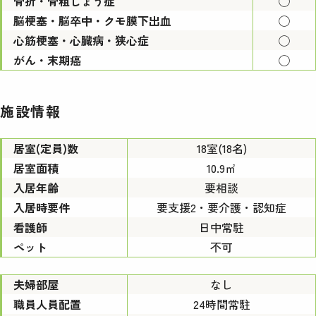
骨折・骨粗しょう症
◯
脳梗塞・脳卒中・クモ膜下出血
◯
心筋梗塞・心臓病・狭心症
◯
がん・末期癌
◯
施設情報
居室(定員)数
18室(18名)
居室面積
10.9㎡
入居年齢
要相談
入居時要件
要支援2・要介護・認知症
看護師
日中常駐
ペット
不可
夫婦部屋
なし
職員人員配置
24時間常駐