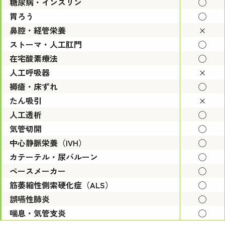
糖尿病・インスリン
◯
胃ろう
◯
鼻腔・経管栄養
×
ストーマ・人工肛門
◯
在宅酸素療法
◯
人工呼吸器
×
褥瘡・床ずれ
◯
たん吸引
×
人工透析
◯
気管切開
◯
中心静脈栄養（IVH）
◯
カテーテル・尿バルーン
◯
ペースメーカー
◯
筋萎縮性側索硬化症（ALS）
◯
誤嚥性肺炎
◯
喘息・気管支炎
◯