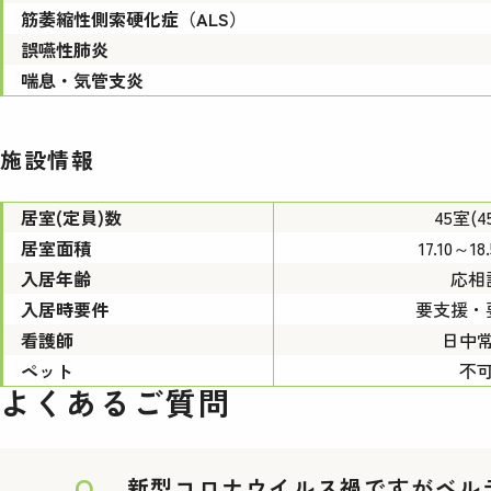
筋萎縮性側索硬化症（ALS）
誤嚥性肺炎
喘息・気管支炎
施設情報
居室(定員)数
45室(4
居室面積
17.10～18
入居年齢
応相
入居時要件
要支援・
看護師
日中
ペット
不
よくあるご質問
Q.
新型コロナウイルス禍ですがベル