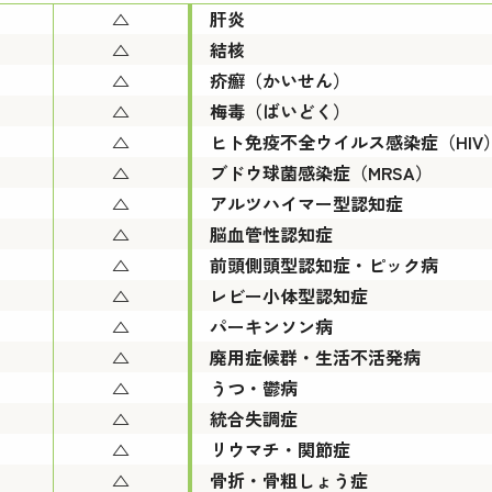
△
肝炎
△
結核
△
疥癬（かいせん）
△
梅毒（ばいどく）
△
ヒト免疫不全ウイルス感染症（HIV
△
ブドウ球菌感染症（MRSA）
△
アルツハイマー型認知症
△
脳血管性認知症
△
前頭側頭型認知症・ピック病
△
レビー小体型認知症
△
パーキンソン病
△
廃用症候群・生活不活発病
△
うつ・鬱病
△
統合失調症
△
リウマチ・関節症
△
骨折・骨粗しょう症