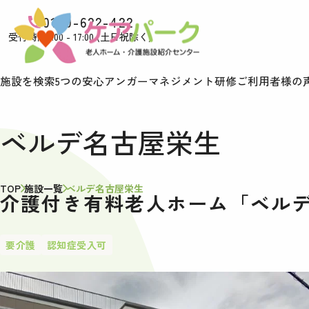
0120-622-422
受付時間9:00 - 17:00 (土日祝除く)
施設を検索
5つの安心
アンガーマネジメント研修
ご利用者様の
ベルデ名古屋栄生
TOP
施設一覧
ベルデ名古屋栄生
介護付き有料老人ホーム「ベル
要介護
認知症受入可