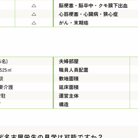
△
脳梗塞・脳卒中・クモ膜下出血
△
心筋梗塞・心臓病・狭心症
△
がん・末期癌
5名)
夫婦部屋
.525㎡
職員人員配置
談
敷地面積
要介護
延床面積
常駐
運営主体
可
構造
デ名古屋栄生の見学は可能ですか？