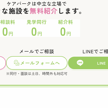
ケアパークは中立な立場で
々な施設を
無料紹介
します。
相談料
見学同行
紹介料
0
0
0
円
円
円
メールでご相談
LINEでご
メールフォームへ
LINE
※同行・面談は土日、時間外も対応可