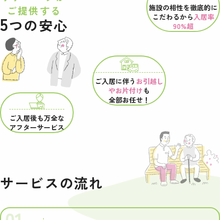
施設の相性を
徹底的に
ご提供する
こだわるから
入居率
5
つの安心
90%超
ご入居に伴う
お引越し
やお片付け
も
全部お任せ！
ご入居後も万全な
アフターサービス
サービスの流れ
01