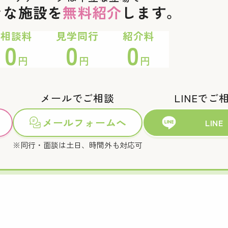
々な施設を
無料紹介
します。
相談料
見学同行
紹介料
0
0
0
円
円
円
メールでご相談
LINEでご
メールフォームへ
LINE
※同行・面談は土日、時間外も対応可