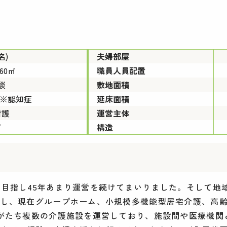
名)
夫婦部屋
.60㎡
職員人員配置
談
敷地面積
上※認知症
延床面積
看護
運営主体
可
構造
を目指し45年あまり運営を続けてまいりました。そして地
設し、現在グループホーム、小規模多機能型居宅介護、高
上がたち複数の介護施設を運営しており、施設間や医療機