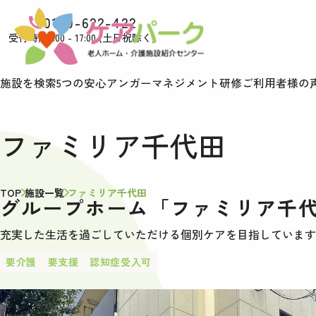
0120-622-422
受付時間9:00 - 17:00 (土日祝除く)
施設を検索
5つの安心
アンガーマネジメント研修
ご利用者様の
ファミリア千代田
TOP
施設一覧
ファミリア千代田
グループホーム「ファミリア千
充実した生活を過ごしていただける個別ケアを目指しています
要介護
要支援
認知症受入可