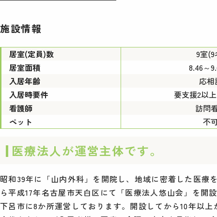
施設情報
居室(定員)数
9室(9
居室面積
8.46～9
入居年齢
応相
入居時要件
要支援2以
看護師
訪問
ペット
不
医療法人が運営主体です。
昭和39年に「山内外科」を開院し、地域に密着した医療
ら平成17年名古屋市天白区にて「医療法人悠山会」を開
下呂市に8か所運営しております。開設してから10年以