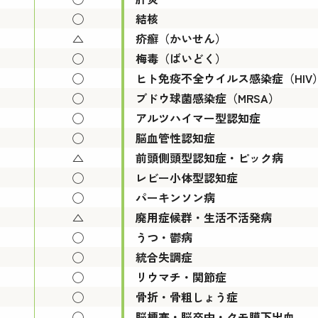
◯
結核
△
疥癬（かいせん）
◯
梅毒（ばいどく）
◯
ヒト免疫不全ウイルス感染症（HIV
◯
ブドウ球菌感染症（MRSA）
◯
アルツハイマー型認知症
◯
脳血管性認知症
△
前頭側頭型認知症・ピック病
◯
レビー小体型認知症
◯
パーキンソン病
△
廃用症候群・生活不活発病
◯
うつ・鬱病
◯
統合失調症
◯
リウマチ・関節症
◯
骨折・骨粗しょう症
◯
脳梗塞・脳卒中・クモ膜下出血