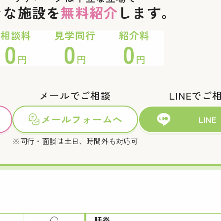
々な施設を
無料紹介
します。
相談料
見学同行
紹介料
0
0
0
円
円
円
メールでご相談
LINEでご
メールフォームへ
LINE
※同行・面談は土日、時間外も対応可
◯
肝炎