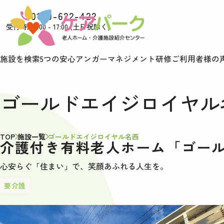
0120-622-422
受付時間9:00 - 17:00 (土日祝除く)
施設を検索
5つの安心
アンガーマネジメント研修
ご利用者様の
ゴールドエイジロイヤル
TOP
施設一覧
ゴールドエイジロイヤル名西
介護付き有料老人ホーム「ゴー
心安らぐ「住まい」で、笑顔あふれる人生を。
要介護