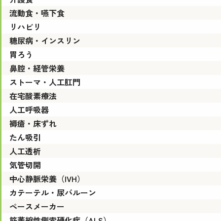
流動食・嚥下食
リハビリ
糖尿病・インスリン
胃ろう
鼻腔・経管栄養
ストーマ・人工肛門
在宅酸素療法
人工呼吸器
褥瘡・床ずれ
たん吸引
人工透析
気管切開
中心静脈栄養（IVH）
カテーテル・尿バルーン
ペースメーカー
筋萎縮性側索硬化症（ALS）