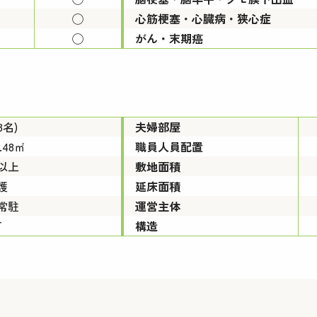
◯
心筋梗塞・心臓病・狭心症
◯
がん・末期癌
3名)
夫婦部屋
1.48㎡
職員人員配置
以上
敷地面積
護
延床面積
常駐
運営主体
可
構造