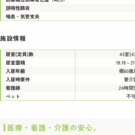
誤嚥性肺炎
喘息・気管支炎
施設情報
居室(定員)数
43室(4
居室面積
18.18～2
入居年齢
概60歳
入居時要件
要介
看護師
24時間
ペット
不
医療・看護・介護の安心。