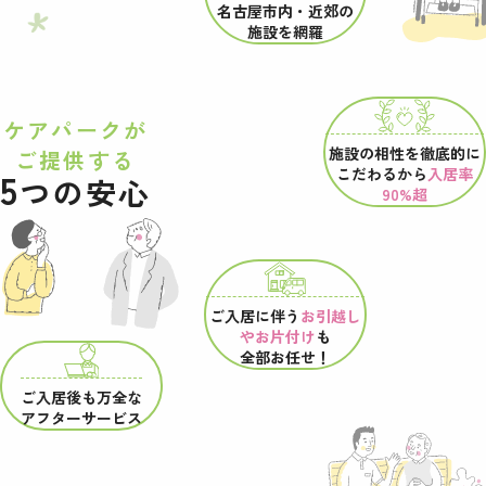
名古屋市内・近郊の
施設を網羅
ケアパークが
施設の相性を
徹底的に
ご提供する
こだわるから
入居率
5
つの安心
90%超
ご入居に伴う
お引越し
やお片付け
も
全部お任せ！
ご入居後も万全な
アフターサービス