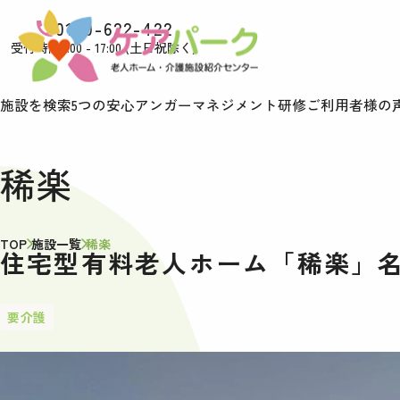
0120-622-422
受付時間9:00 - 17:00 (土日祝除く)
施設を検索
5つの安心
アンガーマネジメント研修
ご利用者様の
稀楽
TOP
施設一覧
稀楽
住宅型有料老人ホーム「稀楽」
要介護