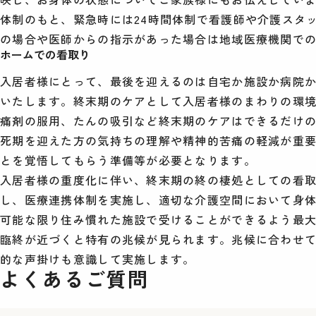
体制のもと、緊急時には24時間体制で看護師や介護スタ
の場合や医師からの指示があった場合は地域医療機関で
ホームでの看取り
入居者様にとって、最後を迎えるのは自宅か施設か病院
いたします。終末期のケアとして入居者様のまわりの環
痛剤の服用、たんの吸引など終末期のケアはできるだけ
死期を迎えた方の気持ちの理解や精神的苦痛の軽減が重
とを覚悟してもらう準備等が必要となります。
入居者様の重度化に伴い、終末期の終の棲処としての看
し、医療連携体制を実施し、適切な介護空間において身
可能な限り住み慣れた施設で受けることができるよう最
臨終が近づくと特有の兆候が見られます。兆候に合わせ
的な声掛けも意識して実施します。
よくあるご質問