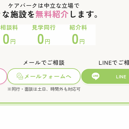
ケアパークは中立な立場で
々な施設を
無料紹介
します。
相談料
見学同行
紹介料
0
0
0
円
円
円
メールでご相談
LINEでご
メールフォームへ
LINE
※同行・面談は土日、時間外も対応可