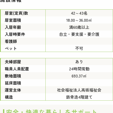
居室(定員)数
42～43名
居室面積
18.00～36.00㎡
入居年齢
満60歳以上
入居時要件
自立・要支援・要介護
看護師
ペット
不可
夫婦部屋
あり
職員人員配置
24時間常勤
敷地面積
693.37㎡
延床面積
運営主体
社会福祉法人高坂福祉会
構造
鉄骨造4階建て
安全・快適な暮らしをサポート