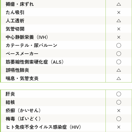
褥瘡・床ずれ
△
たん吸引
×
人工透析
△
気管切開
×
中心静脈栄養（IVH）
×
カテーテル・尿バルーン
◯
ペースメーカー
◯
筋萎縮性側索硬化症（ALS）
◯
誤嚥性肺炎
△
喘息・気管支炎
△
肝炎
◯
結核
◯
疥癬（かいせん）
×
梅毒（ばいどく）
◯
ヒト免疫不全ウイルス感染症（HIV）
×