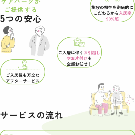
ケアパークが
施設の相性を
徹底的に
ご提供する
こだわるから
入居率
5
つの安心
90%超
ご入居に伴う
お引越し
やお片付け
も
全部お任せ！
ご入居後も万全な
アフターサービス
サービスの流れ