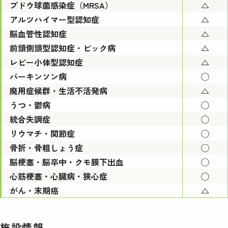
ブドウ球菌感染症（MRSA）
△
アルツハイマー型認知症
△
脳血管性認知症
△
前頭側頭型認知症・ピック病
△
レビー小体型認知症
△
パーキンソン病
◯
廃用症候群・生活不活発病
△
うつ・鬱病
◯
統合失調症
◯
リウマチ・関節症
◯
骨折・骨粗しょう症
◯
脳梗塞・脳卒中・クモ膜下出血
◯
心筋梗塞・心臓病・狭心症
◯
がん・末期癌
△
施設情報