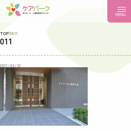
MENU
TOP
011
011
2021/03/22