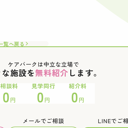
一覧へ戻る
ケアパークは中立な立場で
々な施設を
無料紹介
します。
相談料
見学同行
紹介料
0
0
0
円
円
円
メールでご相談
LINEでご