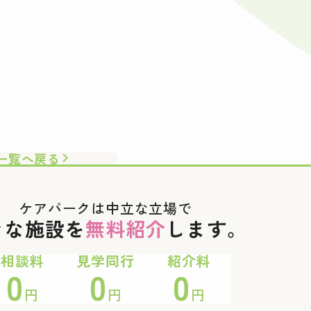
一覧へ戻る
ケアパークは中立な立場で
々な施設を
無料紹介
します。
相談料
見学同行
紹介料
0
0
0
円
円
円