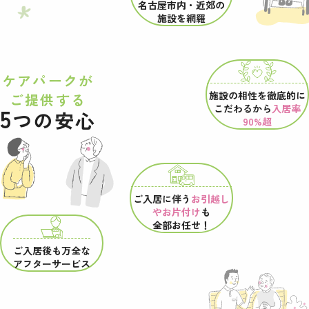
名古屋市内・近郊の
施設を網羅
ケアパークが
施設の相性を
徹底的に
ご提供する
こだわるから
入居率
5
つの安心
90%超
ご入居に伴う
お引越し
やお片付け
も
全部お任せ！
ご入居後も万全な
アフターサービス