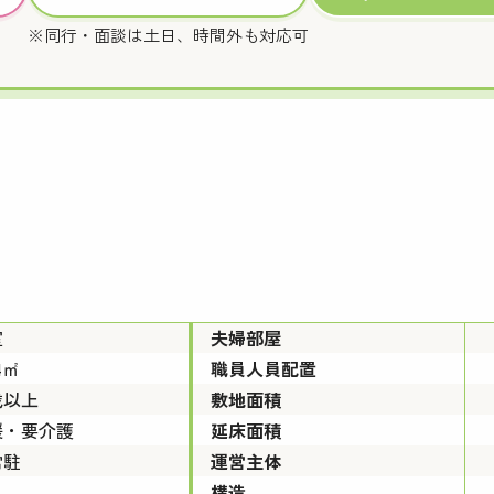
※同行・面談は土日、時間外も対応可
室
夫婦部屋
4㎡
職員人員配置
歳以上
敷地面積
援・要介護
延床面積
常駐
運営主体
構造