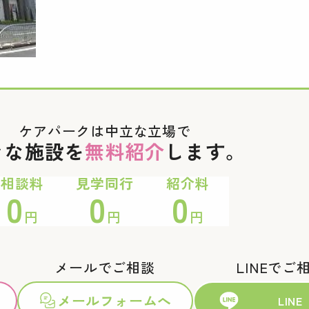
ケアパークは中立な立場で
々な施設を
無料紹介
します。
相談料
見学同行
紹介料
0
0
0
円
円
円
メールでご相談
LINEでご
メールフォームへ
LINE