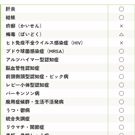
肝炎
◯
結核
◯
疥癬（かいせん）
×
梅毒（ばいどく）
△
ヒト免疫不全ウイルス感染症（HIV）
×
ブドウ球菌感染症（MRSA）
◯
アルツハイマー型認知症
◯
脳血管性認知症
◯
前頭側頭型認知症・ピック病
◯
レビー小体型認知症
◯
パーキンソン病
◯
廃用症候群・生活不活発病
◯
うつ・鬱病
◯
統合失調症
◯
リウマチ・関節症
◯