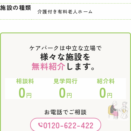
施設の種類
介護付き有料老人ホーム
ケアパークは中立な立場で
様々な施設を
無料紹介
します。
相談料
見学同行
紹介料
0
0
0
円
円
円
お電話でご相談
0120-622-422