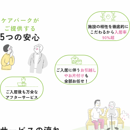
ケアパークが
施設の相性を
徹底的に
ご提供する
こだわるから
入居率
5
つの安心
90%超
ご入居に伴う
お引越し
やお片付け
も
全部お任せ！
ご入居後も万全な
アフターサービス