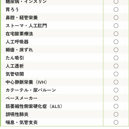
糖尿病・インスリン
◯
胃ろう
◯
鼻腔・経管栄養
◯
ストーマ・人工肛門
◯
在宅酸素療法
◯
人工呼吸器
◯
褥瘡・床ずれ
◯
たん吸引
◯
人工透析
◯
気管切開
◯
中心静脈栄養（IVH）
◯
カテーテル・尿バルーン
◯
ペースメーカー
◯
筋萎縮性側索硬化症（ALS）
◯
誤嚥性肺炎
◯
喘息・気管支炎
◯