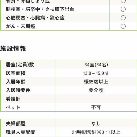
骨折・骨粗しょう症
◯
脳梗塞・脳卒中・クモ膜下出血
◯
心筋梗塞・心臓病・狭心症
◯
がん・末期癌
◯
施設情報
居室(定員)数
34室(34名)
居室面積
13.8～15.9㎡
入居年齢
概65歳以上
入居時要件
要介護
看護師
ペット
不可
夫婦部屋
なし
職員人員配置
24時間常駐※3：1以上