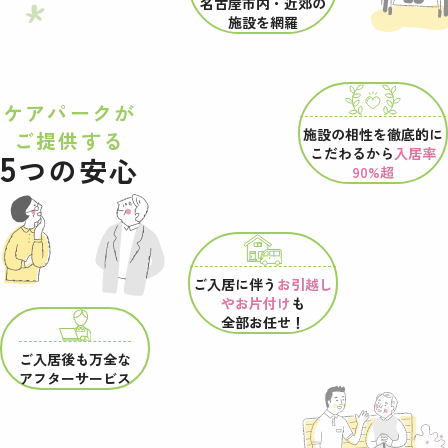
名古屋市内・近郊の
施設を網羅
ケアパークが
施設の相性を
徹底的に
ご提供する
こだわるから
入居率
5
つの安心
90%超
ご入居に伴う
お引越し
やお片付け
も
全部お任せ！
ご入居後も万全な
アフターサービス