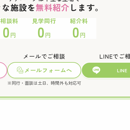
々な施設を
無料紹介
します。
相談料
見学同行
紹介料
0
0
0
円
円
円
メールでご相談
LINEでご
メールフォームへ
LINE
※同行・面談は土日、時間外も対応可