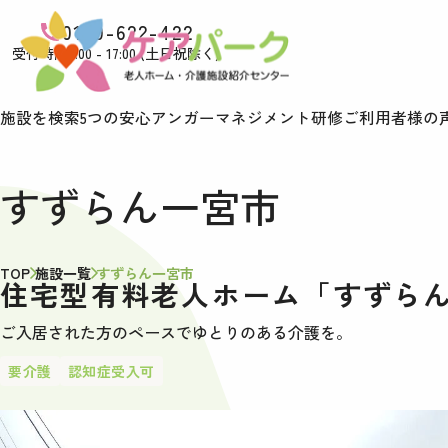
0120-622-422
受付時間9:00 - 17:00 (土日祝除く)
施設を検索
5つの安心
アンガーマネジメント研修
ご利用者様の
すずらん一宮市
TOP
施設一覧
すずらん一宮市
住宅型有料老人ホーム「すずら
ご入居された方のペースでゆとりのある介護を。
要介護
認知症受入可