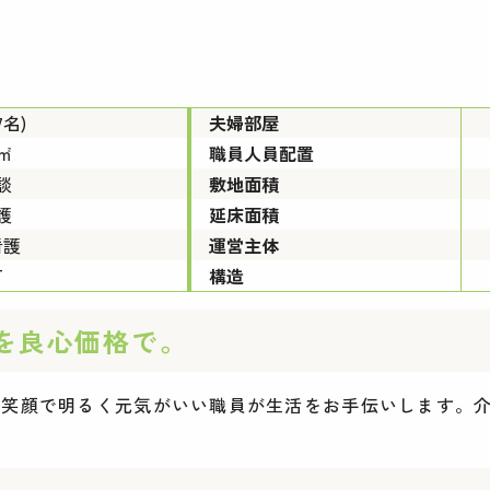
7名)
夫婦部屋
3㎡
職員人員配置
談
敷地面積
護
延床面積
看護
運営主体
可
構造
を良心価格で。
笑顔で明るく元気がいい職員が生活をお手伝いします。介護