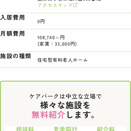
アクセスマップ
入居費用
0円
月額費用
108,740～円
(家賃：33,000円)
施設の種類
住宅型有料老人ホーム
ケアパークは中立な立場で
様々な施設を
無料紹介
します。
相談料
見学同行
紹介料