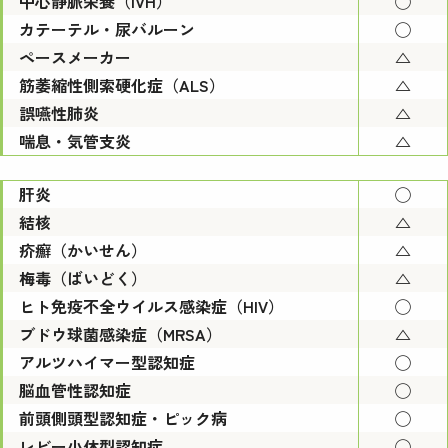
中心静脈栄養（IVH）
◯
カテーテル・尿バルーン
◯
ペースメーカー
△
筋萎縮性側索硬化症（ALS）
△
誤嚥性肺炎
△
喘息・気管支炎
△
肝炎
◯
結核
△
疥癬（かいせん）
△
梅毒（ばいどく）
△
ヒト免疫不全ウイルス感染症（HIV）
◯
ブドウ球菌感染症（MRSA）
△
アルツハイマー型認知症
◯
脳血管性認知症
◯
前頭側頭型認知症・ピック病
◯
レビー小体型認知症
◯