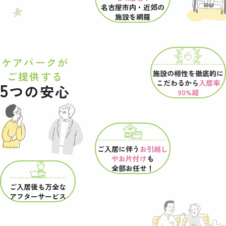
名古屋市内・近郊の
施設を網羅
ケアパークが
施設の相性を
徹底的に
ご提供する
こだわるから
入居率
5
つの安心
90%超
ご入居に伴う
お引越し
やお片付け
も
全部お任せ！
ご入居後も万全な
アフターサービス