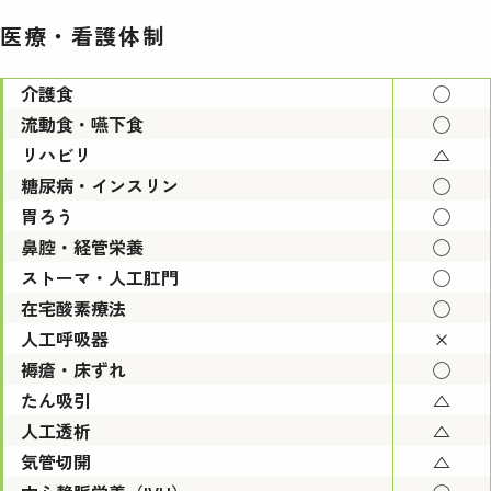
医療・看護体制
介護食
◯
流動食・嚥下食
◯
リハビリ
△
糖尿病・インスリン
◯
胃ろう
◯
鼻腔・経管栄養
◯
ストーマ・人工肛門
◯
在宅酸素療法
◯
人工呼吸器
×
褥瘡・床ずれ
◯
たん吸引
△
人工透析
△
気管切開
△