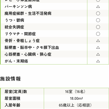
パーキンソン病
△
廃用症候群・生活不活発病
◯
うつ・鬱病
◯
統合失調症
◯
リウマチ・関節症
◯
骨折・骨粗しょう症
△
脳梗塞・脳卒中・クモ膜下出血
△
心筋梗塞・心臓病・狭心症
△
がん・末期癌
△
施設情報
居室(定員)数
16室（16名）
居室面積
18.00m²
入居年齢
65歳以上（応相談）