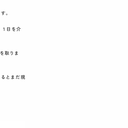
ます。
１１日を介
を取りま
なるとまだ現