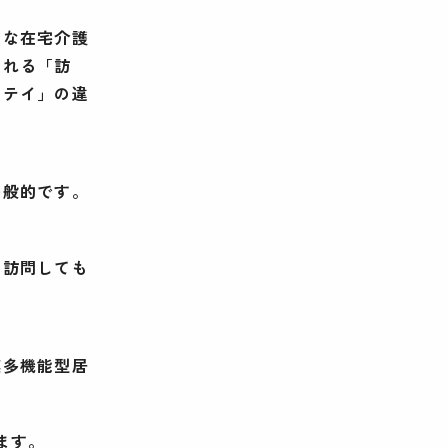
的な在宅介護
られる「訪
ステイ」の違
一般的です。
。
も訪問しても
模多機能型居
ます。