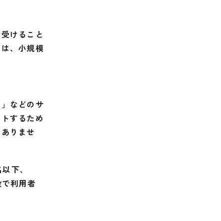
を受けること
では、小規模
）」などのサ
ートするため
はありませ
名以下、
設で利用者