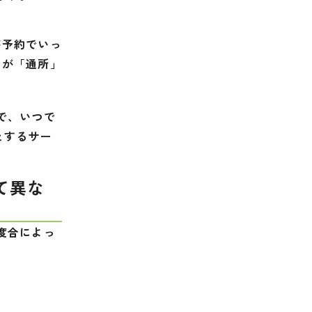
が予約でいっ
者が「通所」
で、いつで
とするサー
て異な
度合によっ