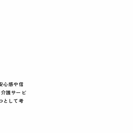
安心感や信
な介護サービ
つとして考