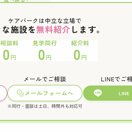
ケアパークは中立な立場で
々な施設を
無料紹介
します。
相談料
見学同行
紹介料
0
0
0
円
円
円
メールでご相談
LINEでご
メールフォームへ
LINE
※同行・面談は土日、時間外も対応可