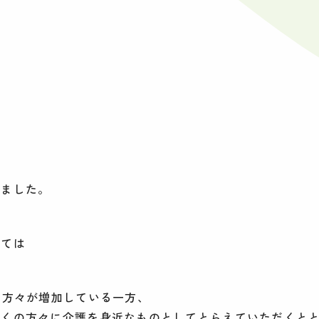
。
りました。
しては
な方々が増加している一方、
多くの方々に介護を身近なものとしてとらえていただくと