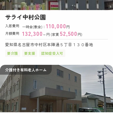
サライ中村公園
110,000
入居費用
一時金(敷金)：
円
132,300
52,500
月額費用
～円 (家賃
円)
愛知県名古屋市中村区本陣通５丁目１３０番地
要介護
要支援
認知症受入可
介護付き有料老人ホーム