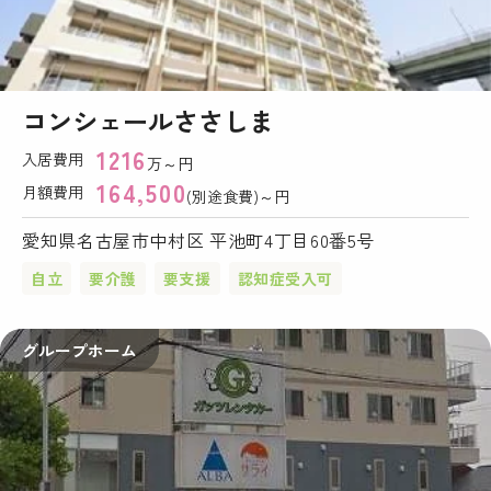
コンシェールささしま
1216
入居費用
万～円
164,500
月額費用
(別途食費)～円
愛知県名古屋市中村区 平池町4丁目60番5号
自立
要介護
要支援
認知症受入可
グループホーム