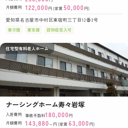
122,000
50,000
月額費用
円 (家賃
円)
愛知県名古屋市中村区東宿町三丁目12番3号
要介護
要支援
認知症受入可
住宅型有料老人ホーム
ナーシングホーム寿々岩塚
180,000
入居費用
事務手数料
円
143,880
63,000
月額費用
～円 (家賃
円)