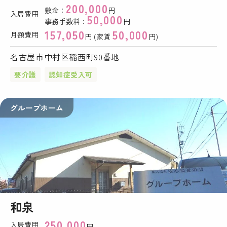
200,000
敷金：
円
入居費用
50,000
事務手数料：
円
157,050
50,000
月額費用
円 (家賃
円)
名古屋市中村区稲西町90番地
要介護
認知症受入可
グループホーム
和泉
250,000
入居費用
円