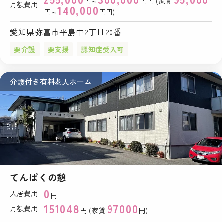
円～
円円 (家賃
月額費用
140,000
円～
円円)
愛知県弥富市平島中2丁目20番
要介護
要支援
認知症受入可
介護付き有料老人ホーム
てんぱくの憩
0
入居費用
円
151048
97000
月額費用
円 (家賃
円)