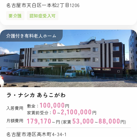
名古屋市天白区一本松2丁目1206
要介護
認知症受入可
介護付き有料老人ホーム
ラ・ナシカ あらこがわ
100,000
敷金：
円
入居費用
0
2,100,000
家賃前受分：
～
円
179,170
53,000
88,000
月額費用
～円 (家賃
～
円)
名古屋市港区高木町4-34-1