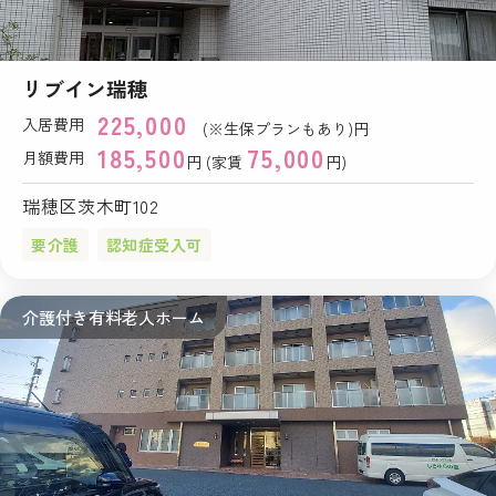
リブイン瑞穂
225,000
入居費用
(※生保プランもあり)円
185,500
75,000
月額費用
円 (家賃
円)
瑞穂区茨木町102
要介護
認知症受入可
介護付き有料老人ホーム