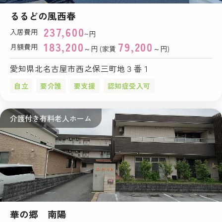
るるどの風西春
237,600
入居費用
~円
183,200
79,200
月額費用
～円 (家賃
～円)
愛知県北名古屋市西之保三町地３番１
自立
要介護
要支援
認知症受入可
介護付き有料老人ホーム
華の郷 南陽