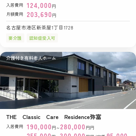
124,000
入居費用
円
203,690
月額費用
円
名古屋市港区新茶屋1丁目1728
要介護
認知症受入可
介護付き有料老人ホーム
THE Classic Care Residence弥富
190,000
280,000
入居費用
円～
円円
255,000
300,000
95,000