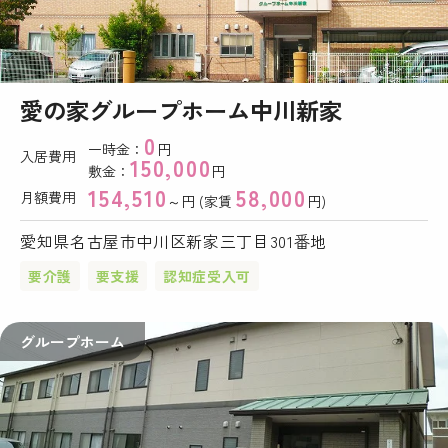
愛の家グループホーム中川新家
0
一時金：
円
入居費用
150,000
敷金：
円
154,510
58,000
月額費用
～円 (家賃
円)
愛知県名古屋市中川区新家三丁目301番地
要介護
要支援
認知症受入可
グループホーム