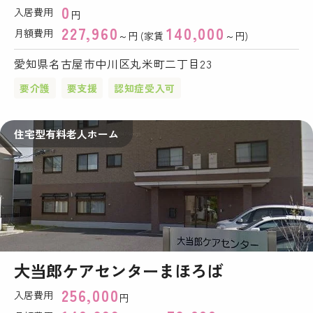
0
入居費用
円
227,960
140,000
月額費用
～円 (家賃
～円)
愛知県名古屋市中川区丸米町二丁目23
要介護
要支援
認知症受入可
住宅型有料老人ホーム
大当郎ケアセンターまほろば
256,000
入居費用
円