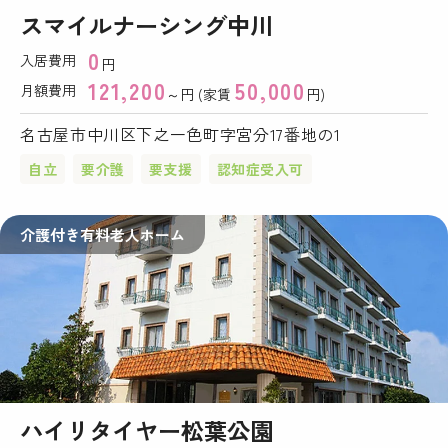
スマイルナーシング中川
0
入居費用
円
121,200
50,000
月額費用
～円 (家賃
円)
名古屋市中川区下之一色町字宮分17番地の1
自立
要介護
要支援
認知症受入可
介護付き有料老人ホーム
ハイリタイヤー松葉公園