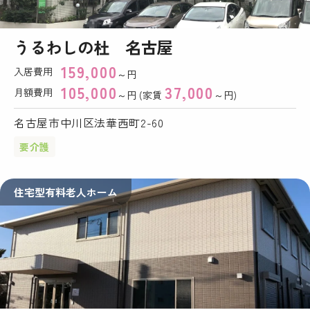
うるわしの杜 名古屋
159,000
入居費用
～円
105,000
37,000
月額費用
～円 (家賃
～円)
名古屋市中川区法華西町2-60
要介護
住宅型有料老人ホーム