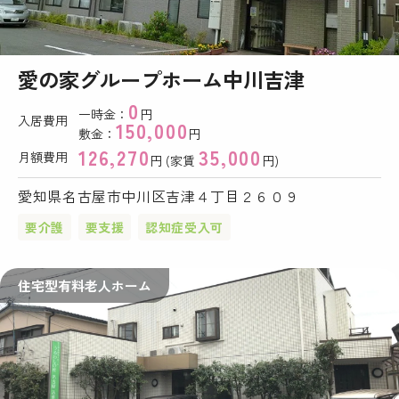
愛の家グループホーム中川吉津
0
一時金：
円
入居費用
150,000
敷金：
円
126,270
35,000
月額費用
円 (家賃
円)
愛知県名古屋市中川区吉津４丁目２６０９
要介護
要支援
認知症受入可
住宅型有料老人ホーム