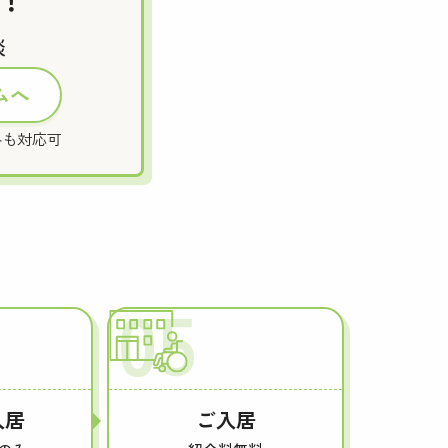
談
ムへ
外も対応可
05
入居
ご入居