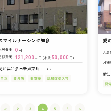
スマイルナーシング知多
愛
0
入居費用
円
入居
121,200
50,000
月額費用
～円 (家賃
円)
月額
愛知県知多市新知東町3-33-7
愛知
自立
要介護
要支援
認知症受入可
要
<
2
3
4
5
6
>