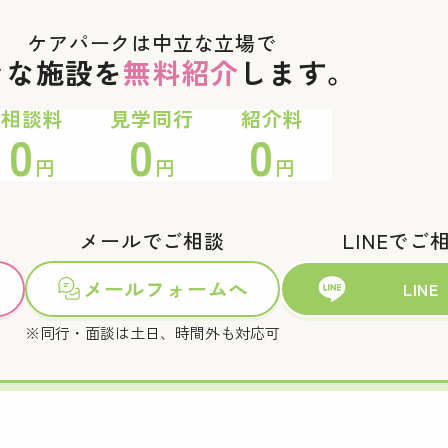
ケアパークは中立な立場で
々な施設を
無料紹介
します。
相談料
見学同行
紹介料
0
0
0
円
円
円
メールでご相談
LINEでご
メールフォームへ
LINE
※同行・面談は土日、時間外も対応可