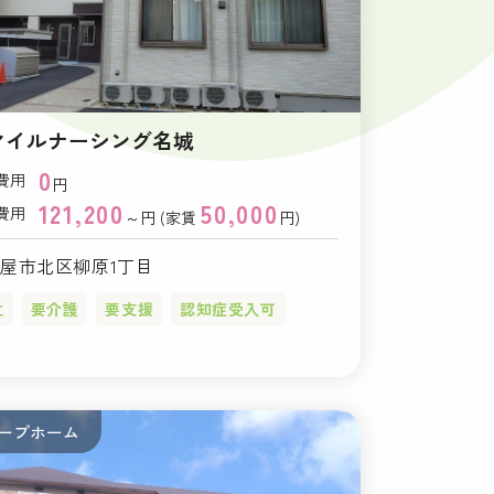
マイルナーシング名城
0
費用
円
121,200
50,000
費用
～円 (家賃
円)
屋市北区柳原1丁目
立
要介護
要支援
認知症受入可
ープホーム