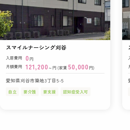
スマイルナーシング刈谷
0
入居費用
円
121,200
50,000
月額費用
～円 (家賃
円)
愛知県刈谷市築地3丁目5-5
自立
要介護
要支援
認知症受入可