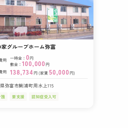
の家グループホーム弥富
0
一時金：
円
費用
100,000
敷金：
円
138,734
50,000
費用
円 (家賃
円)
県弥富市鯏浦町用水上115
介護
要支援
認知症受入可