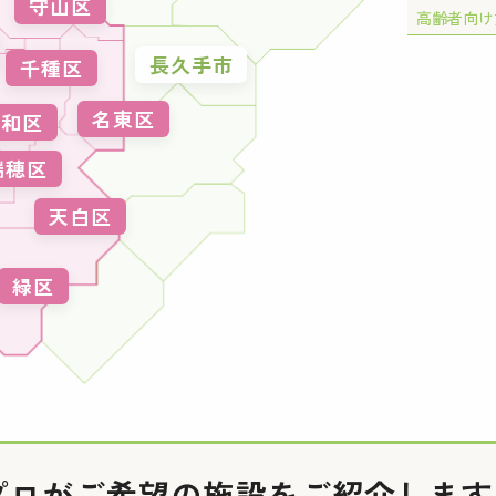
守山区
高齢者向け
長久手市
千種区
名東区
昭和区
瑞穂区
天白区
緑区
プロがご希望の施設を
ご紹介します