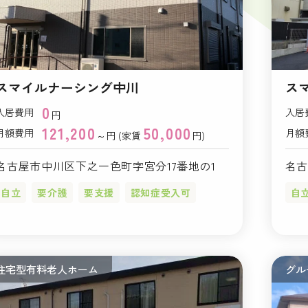
スマイルナーシング中川
ス
0
入居費用
入居
円
121,200
50,000
月額費用
月額
～円 (家賃
円)
名古屋市中川区下之一色町字宮分17番地の1
名古
自立
要介護
要支援
認知症受入可
自
住宅型有料老人ホーム
グル