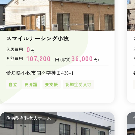
スマイルナーシング小牧
0
入居費用
円
107,200
36,000
月額費用
～円 (家賃
円)
愛知県小牧市間々字神田436-1
自立
要介護
要支援
認知症受入可
住宅型有料老人ホーム