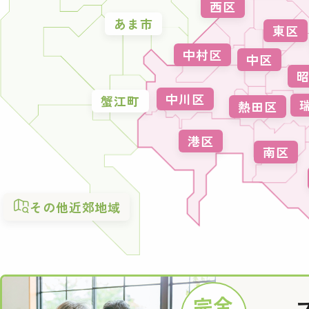
西区
あま市
東区
中村区
中区
中川区
蟹江町
熱田区
港区
南区
その他近郊地域
完全